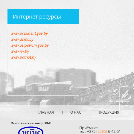
Интернет ресурсы
www.president.gov.by
www.dsmt.by
www.osipovichi.gov.by
www.rw.by
www.patriot.by
ГЛАВНАЯ
О НАС
ПРОДУКЦИЯ
Приёмная:
тел: +375
(2235)
6-42-51