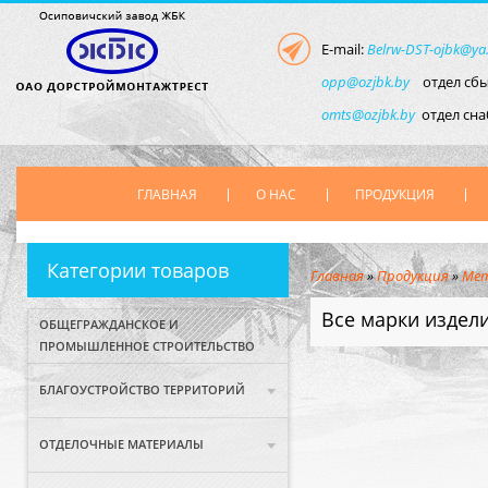
E-mail:
Belrw-DST-ojbk@ya
opp@ozjbk.by
отдел сбы
omts@ozjbk.by
отдел сн
ГЛАВНАЯ
О НАС
ПРОДУКЦИЯ
Категории товаров
Главная
»
Продукция
»
Мет
Все марки издел
ОБЩЕГРАЖДАНСКОЕ И
ПРОМЫШЛЕННОЕ СТРОИТЕЛЬСТВО
БЛАГОУСТРОЙСТВО ТЕРРИТОРИЙ
ОТДЕЛОЧНЫЕ МАТЕРИАЛЫ