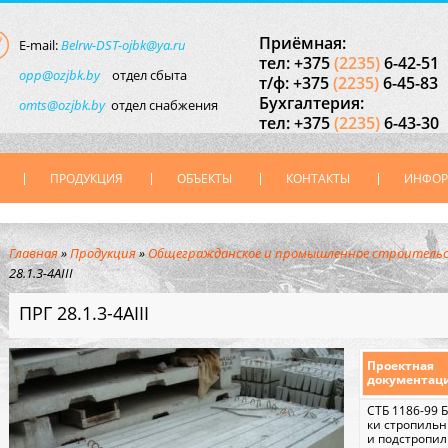
Приёмная:
E-mail:
Belrw-DST-ojbk@ya.ru
тел: +375
(2235)
6-42-51
opp@ozjbk.by
отдел сбыта
т/ф: +375
(2235)
6-45-83
Бухгалтерия:
omts@ozjbk.by
отдел снабжения
тел: +375
(2235)
6-43-30
ПРОДУКЦИЯ
ОБЪЕКТЫ
КОНТАКТЫ
ИНФО
Главная
»
Продукция
»
Общегражданское и промышленное строитель
28.1.3-4АIII
ПРГ 28.1.3-4АIII
Проектная
документац
СТБ 1186-99 
ки стропиль
и подстропи