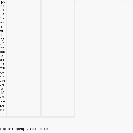
про
бет
ан
ени
1.2
бет
ны
ог
оль
 дл
, 3
арм
вар
ам
асс
рит
жён
дл
ар
сте
ал
 и
318
мир
ржн
 кл
орн
оторые перекрывают его в