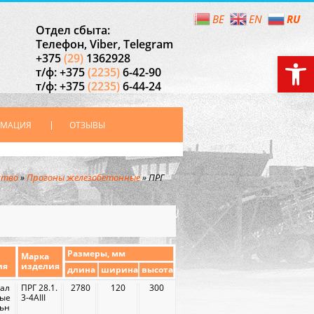
RU
BE
EN
Отдел сбыта:
Телефон, Viber, Telegram
Откры
+375
(29)
1362928
т/ф: +375
(2235)
6-42-90
т/ф: +375
(2235)
6-44-24
РМАЦИЯ
ОТЗЫВЫ
ство
»
Прогоны железобетонные
»
ПРГ
Размеры, мм
Марка
ия
изделия
длина
ширина
высота
Бал
ПРГ 28.1.
2780
120
300
ные
3-4АIII
льн