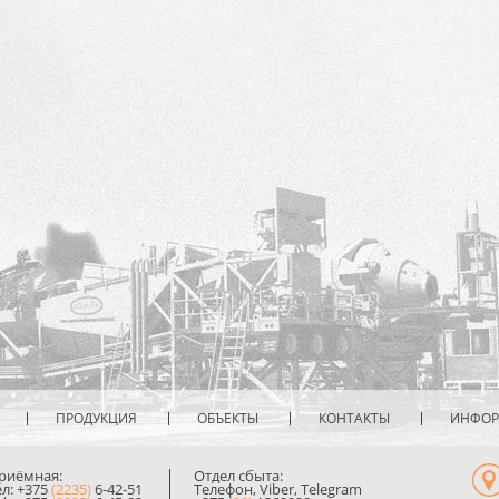
ПРОДУКЦИЯ
ОБЪЕКТЫ
КОНТАКТЫ
ИНФО
риёмная:
Отдел сбыта:
ел: +375
(2235)
6-42-51
Телефон, Viber, Telegram