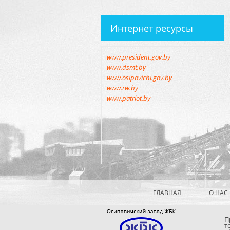
Интернет ресурсы
www.president.gov.by
www.dsmt.by
www.osipovichi.gov.by
www.rw.by
www.patriot.by
ГЛАВНАЯ
О НАС
П
т