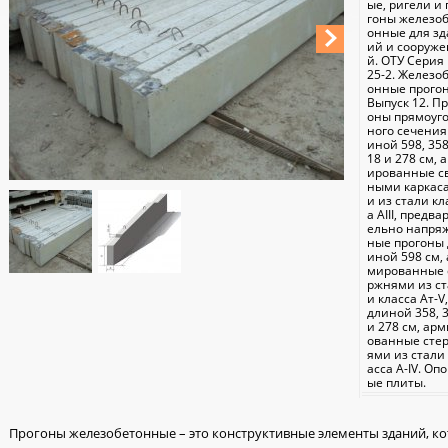
ые, ригели и 
гоны железо
онные для зд
ий и сооруж
й. ОТУ Серия 
25-2. Железо
онные прого
Выпуск 12. Пр
оны прямоуг
ного сечения
иной 598, 358
18 и 278 см, 
ированные с
ными каркас
и из стали кл
а АIII, предва
ельно напря
ные прогоны 
иной 598 см, 
мированные 
ржнями из ст
и класса Ат-V,
длиной 358, 
и 278 см, ар
ованные сте
ями из стали
асса А-IV. Оп
ые плиты.
Прогоны железобетонные – это конструктивные элементы зданий, к