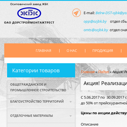
E-mail:
Belrw-DST-ojbk@ya
opp@ozjbk.by
отдел сбы
omts@ozjbk.by
отдел сн
ГЛАВНАЯ
О НАС
ПРОДУКЦИЯ
Категории товаров
Главная
»
Падзеі
»
Акция! 
Акция! Реализац
ОБЩЕГРАЖДАНСКОЕ И
ПРОМЫШЛЕННОЕ СТРОИТЕЛЬСТВО
С 5.06.2017 по 30.09.2017
БЛАГОУСТРОЙСТВО ТЕРРИТОРИЙ
до 50% от прейскурантно
Цены по акции действу
ОТДЕЛОЧНЫЕ МАТЕРИАЛЫ
Описание