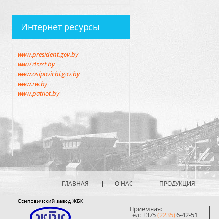
Интернет ресурсы
www.president.gov.by
www.dsmt.by
www.osipovichi.gov.by
www.rw.by
www.patriot.by
ГЛАВНАЯ
О НАС
ПРОДУКЦИЯ
Приёмная:
тел: +375
(2235)
6-42-51