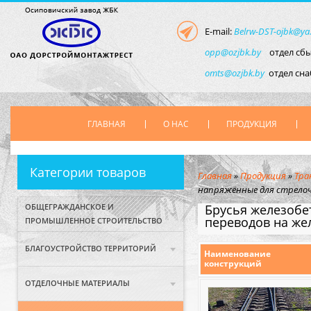
E-mail:
Belrw-DST-ojbk@ya
opp@ozjbk.by
отдел сбы
omts@ozjbk.by
отдел сн
ГЛАВНАЯ
О НАС
ПРОДУКЦИЯ
Категории товаров
Главная
»
Продукция
»
Тра
напряжённые для стрелоч
ОБЩЕГРАЖДАНСКОЕ И
Брусья железобе
переводов на же
ПРОМЫШЛЕННОЕ СТРОИТЕЛЬСТВО
БЛАГОУСТРОЙСТВО ТЕРРИТОРИЙ
Наименование
конструкций
ОТДЕЛОЧНЫЕ МАТЕРИАЛЫ