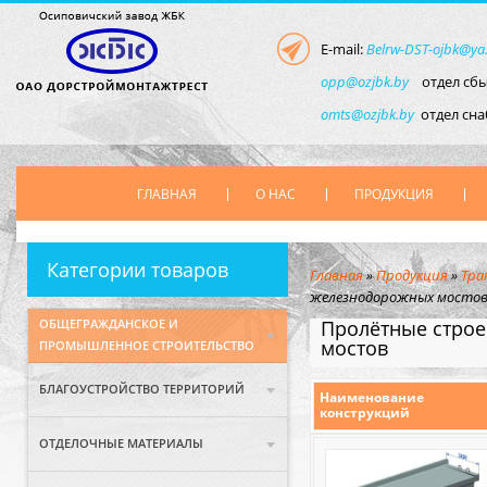
E-mail:
Belrw-DST-ojbk@ya
opp@ozjbk.by
отдел сбы
omts@ozjbk.by
отдел сн
ГЛАВНАЯ
О НАС
ПРОДУКЦИЯ
Категории товаров
Главная
»
Продукция
»
Тра
железнодорожных мосто
ОБЩЕГРАЖДАНСКОЕ И
Пролётные стро
мостов
ПРОМЫШЛЕННОЕ СТРОИТЕЛЬСТВО
БЛАГОУСТРОЙСТВО ТЕРРИТОРИЙ
Наименование
конструкций
ОТДЕЛОЧНЫЕ МАТЕРИАЛЫ