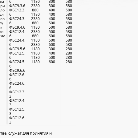
ам
6
1180
300
580
ери
ФБС9.3.6
2380
300
580
Бло
ФБС12.3.
880
400
580
дл
6
1180
400
580
лов
ФБС24.3.
2380
400
580
ру
6
880
500
580
ск
ФБС9.4.6
1180
500
580
ло
ФБС12.4.
2380
500
580
ёло
6
880
600
580
ФБС24.4.
1180
600
580
6
2380
600
580
ФБС9.5.6
1180
300
280
ФБС12.5.
1180
400
280
6
1180
500
280
ФБС24.5.
1180
600
280
6
ФБС9.6.6
ФБС12.6.
6
ФБС24.6.
6
ФБС12.3.
3
ФБС12.4.
3
ФБС12.5.
3
ФБС12.6.
3
ве, служат для принятия и