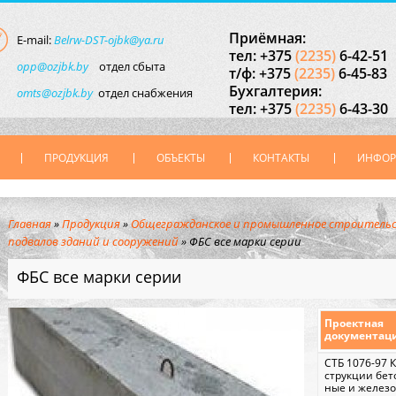
Приёмная:
E-mail:
Belrw-DST-ojbk@ya.ru
тел: +375
(2235)
6-42-51
opp@ozjbk.by
отдел сбыта
т/ф: +375
(2235)
6-45-83
Бухгалтерия:
omts@ozjbk.by
отдел снабжения
тел: +375
(2235)
6-43-30
ПРОДУКЦИЯ
ОБЪЕКТЫ
КОНТАКТЫ
ИНФО
Главная
»
Продукция
»
Общегражданское и промышленное строитель
подвалов зданий и сооружений
»
ФБС все марки серии
ФБС все марки серии
Проектная
документац
СТБ 1076-97 
струкции бет
ные и желез