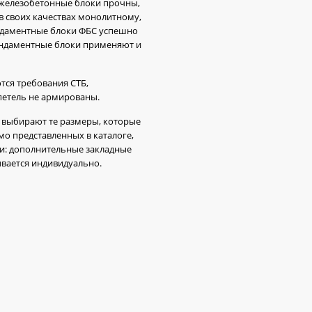
 железобетонные блоки прочны,
в своих качествах монолитному,
ундаментные блоки ФБС успешно
ундаментные блоки применяют и
тся требования СТБ,
петель не армированы.
 выбирают те размеры, которые
мо представленных в каталоге,
и: дополнительные закладные
ывается индивидуально.