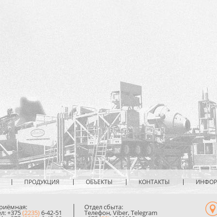
ПРОДУКЦИЯ
ОБЪЕКТЫ
КОНТАКТЫ
ИНФО
риёмная:
Отдел сбыта:
ел: +375
(2235)
6-42-51
Телефон, Viber, Telegram