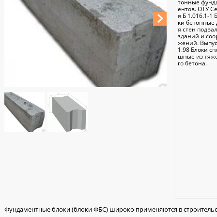
тонные фунд
ентов. ОТУ С
я Б 1.016.1-1 
ки бетонные 
я стен подва
зданий и соо
жений. Выпу
1.98 Блоки сп
шные из тяж
го бетона.
Фундаментные блоки (блоки ФБС) широко применяются в строительст