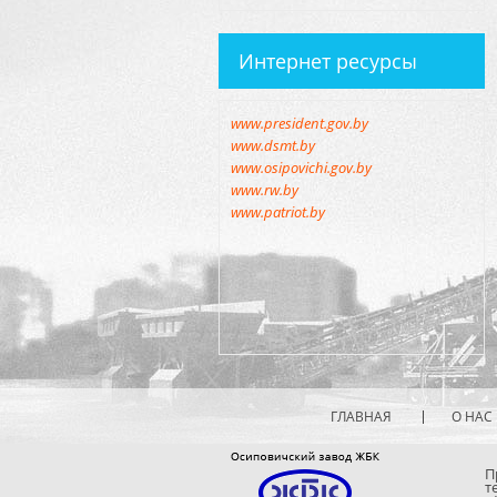
Интернет ресурсы
www.president.gov.by
www.dsmt.by
www.osipovichi.gov.by
www.rw.by
www.patriot.by
ГЛАВНАЯ
О НАС
П
т