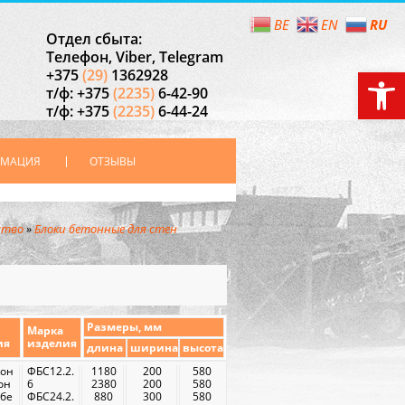
RU
BE
EN
Отдел сбыта:
Телефон, Viber, Telegram
Откры
+375
(29)
1362928
т/ф: +375
(2235)
6-42-90
т/ф: +375
(2235)
6-44-24
РМАЦИЯ
ОТЗЫВЫ
ство
»
Блоки бетонные для стен
Размеры, мм
Марка
ия
изделия
длина
ширина
высота
Кон
ФБС12.2.
1180
200
580
он
6
2380
200
580
обе
ФБС24.2.
880
300
580