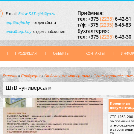
Приёмная:
E-mail:
Belrw-DST-ojbk@ya.ru
тел: +375
(2235)
6-42-51
opp@ozjbk.by
отдел сбыта
т/ф: +375
(2235)
6-45-83
Бухгалтерия:
omts@ozjbk.by
отдел снабжения
тел: +375
(2235)
6-43-30
ПРОДУКЦИЯ
ОБЪЕКТЫ
КОНТАКТЫ
ИНФО
Главная
»
Продукция
»
Отделочные материалы
»
Сухие строительные с
ШтВ «универсал»
Проектная
документац
СТБ 1263-2001
омпозиции з
итно-отдело
е строительн
ТУ.