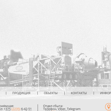
ПРОДУКЦИЯ
ОБЪЕКТЫ
КОНТАКТЫ
ИНФО
риёмная:
Отдел сбыта:
ел: +375
(2235)
6-42-51
Телефон, Viber, Telegram