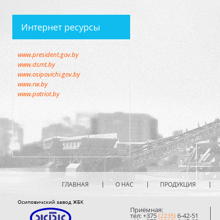
Интернет ресурсы
www.president.gov.by
www.dsmt.by
www.osipovichi.gov.by
www.rw.by
www.patriot.by
ГЛАВНАЯ
О НАС
ПРОДУКЦИЯ
Приёмная:
тел: +375
(2235)
6-42-51