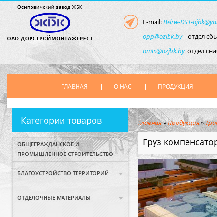
E-mail:
Belrw-DST-ojbk@ya
opp@ozjbk.by
отдел сбы
omts@ozjbk.by
отдел сн
ГЛАВНАЯ
О НАС
ПРОДУКЦИЯ
Категории товаров
Главная
»
Продукция
»
Тра
Груз компенсато
ОБЩЕГРАЖДАНСКОЕ И
ПРОМЫШЛЕННОЕ СТРОИТЕЛЬСТВО
БЛАГОУСТРОЙСТВО ТЕРРИТОРИЙ
ОТДЕЛОЧНЫЕ МАТЕРИАЛЫ